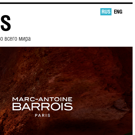
RUS
ENG
CS
о всего мира