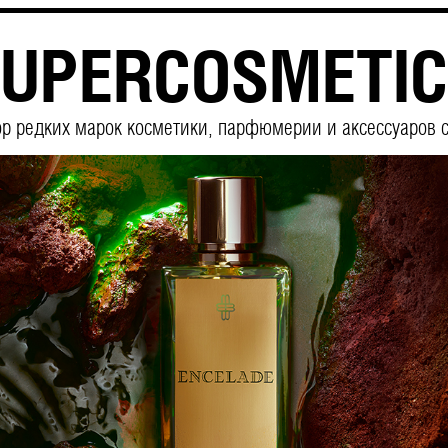
UPERCOSMETI
р редких марок косметики, парфюмерии и аксессуаров с